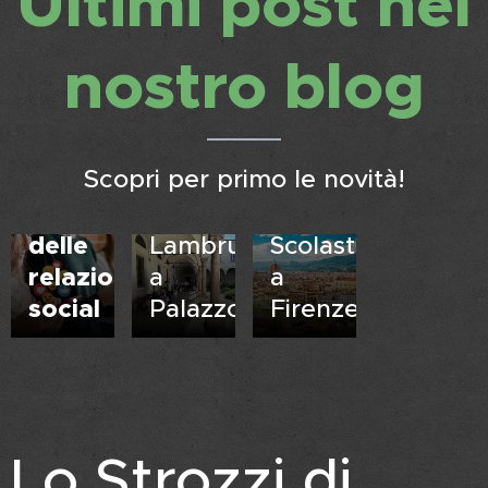
Ultimi post nel
nostro blog
Scopri per primo le novità!
04.06.2026
20.05.2026
Glossario
Gita
20.05.2026
delle
Lambrusco
Scolastica
relazioni
a
a
social
Palazzo
Firenze
Lo Strozzi di