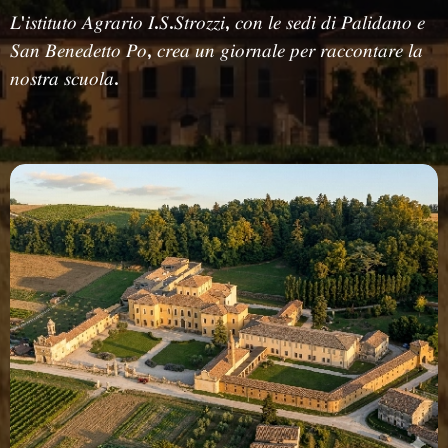
𝐿'𝑖𝑠𝑡𝑖𝑡𝑢𝑡𝑜 𝐴𝑔𝑟𝑎𝑟𝑖𝑜 𝐼.𝑆.𝑆𝑡𝑟𝑜𝑧𝑧𝑖, 𝑐𝑜𝑛 𝑙𝑒 𝑠𝑒𝑑𝑖 𝑑𝑖 𝑃𝑎𝑙𝑖𝑑𝑎𝑛𝑜 𝑒
𝑆𝑎𝑛 𝐵𝑒𝑛𝑒𝑑𝑒𝑡𝑡𝑜 𝑃𝑜, 𝑐𝑟𝑒𝑎 𝑢𝑛 𝑔𝑖𝑜𝑟𝑛𝑎𝑙𝑒 𝑝𝑒𝑟 𝑟𝑎𝑐𝑐𝑜𝑛𝑡𝑎𝑟𝑒 𝑙𝑎
𝑛𝑜𝑠𝑡𝑟𝑎 𝑠𝑐𝑢𝑜𝑙𝑎.