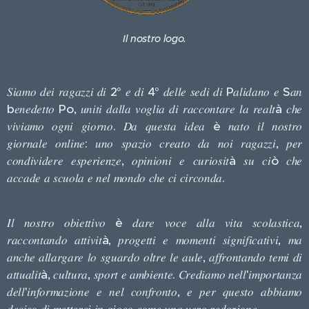
Il nostro logo.
𝑆𝑖𝑎𝑚𝑜 𝑑𝑒𝑖 𝑟𝑎𝑔𝑎𝑧𝑧𝑖 𝑑𝑖 2° 𝑒 𝑑𝑖 4° 𝑑𝑒𝑙𝑙𝑒 𝑠𝑒𝑑𝑖 𝑑𝑖 P𝑎𝑙𝑖𝑑𝑎𝑛𝑜 𝑒 S𝑎𝑛
b𝑒𝑛𝑒𝑑𝑒𝑡𝑡𝑜 Po, 𝑢𝑛𝑖𝑡𝑖 𝑑𝑎𝑙𝑙𝑎 𝑣𝑜𝑔𝑙𝑖𝑎 𝑑𝑖 𝑟𝑎𝑐𝑐𝑜𝑛𝑡𝑎𝑟𝑒 𝑙𝑎 𝑟𝑒𝑎𝑙𝑡à 𝑐ℎ𝑒
𝑣𝑖𝑣𝑖𝑎𝑚𝑜 𝑜𝑔𝑛𝑖 𝑔𝑖𝑜𝑟𝑛𝑜. 𝐷𝑎 𝑞𝑢𝑒𝑠𝑡𝑎 𝑖𝑑𝑒𝑎 è 𝑛𝑎𝑡𝑜 𝑖𝑙 𝑛𝑜𝑠𝑡𝑟𝑜
𝑔𝑖𝑜𝑟𝑛𝑎𝑙𝑒 𝑜𝑛𝑙𝑖𝑛𝑒: 𝑢𝑛𝑜 𝑠𝑝𝑎𝑧𝑖𝑜 𝑐𝑟𝑒𝑎𝑡𝑜 𝑑𝑎 𝑛𝑜𝑖 𝑟𝑎𝑔𝑎𝑧𝑧𝑖, 𝑝𝑒𝑟
𝑐𝑜𝑛𝑑𝑖𝑣𝑖𝑑𝑒𝑟𝑒 𝑒𝑠𝑝𝑒𝑟𝑖𝑒𝑛𝑧𝑒, 𝑜𝑝𝑖𝑛𝑖𝑜𝑛𝑖 𝑒 𝑐𝑢𝑟𝑖𝑜𝑠𝑖𝑡à 𝑠𝑢 𝑐𝑖ò 𝑐ℎ𝑒
𝑎𝑐𝑐𝑎𝑑𝑒 𝑎 𝑠𝑐𝑢𝑜𝑙𝑎 𝑒 𝑛𝑒𝑙 𝑚𝑜𝑛𝑑𝑜 𝑐ℎ𝑒 𝑐𝑖 𝑐𝑖𝑟𝑐𝑜𝑛𝑑𝑎.
𝐼𝑙 𝑛𝑜𝑠𝑡𝑟𝑜 𝑜𝑏𝑖𝑒𝑡𝑡𝑖𝑣𝑜 è 𝑑𝑎𝑟𝑒 𝑣𝑜𝑐𝑒 𝑎𝑙𝑙𝑎 𝑣𝑖𝑡𝑎 𝑠𝑐𝑜𝑙𝑎𝑠𝑡𝑖𝑐𝑎,
𝑟𝑎𝑐𝑐𝑜𝑛𝑡𝑎𝑛𝑑𝑜 𝑎𝑡𝑡𝑖𝑣𝑖𝑡à, 𝑝𝑟𝑜𝑔𝑒𝑡𝑡𝑖 𝑒 𝑚𝑜𝑚𝑒𝑛𝑡𝑖 𝑠𝑖𝑔𝑛𝑖𝑓𝑖𝑐𝑎𝑡𝑖𝑣𝑖, 𝑚𝑎
𝑎𝑛𝑐ℎ𝑒 𝑎𝑙𝑙𝑎𝑟𝑔𝑎𝑟𝑒 𝑙𝑜 𝑠𝑔𝑢𝑎𝑟𝑑𝑜 𝑜𝑙𝑡𝑟𝑒 𝑙𝑒 𝑎𝑢𝑙𝑒, 𝑎𝑓𝑓𝑟𝑜𝑛𝑡𝑎𝑛𝑑𝑜 𝑡𝑒𝑚𝑖 𝑑𝑖
𝑎𝑡𝑡𝑢𝑎𝑙𝑖𝑡à, 𝑐𝑢𝑙𝑡𝑢𝑟𝑎, 𝑠𝑝𝑜𝑟𝑡 𝑒 𝑎𝑚𝑏𝑖𝑒𝑛𝑡𝑒. 𝐶𝑟𝑒𝑑𝑖𝑎𝑚𝑜 𝑛𝑒𝑙𝑙'𝑖𝑚𝑝𝑜𝑟𝑡𝑎𝑛𝑧𝑎
𝑑𝑒𝑙𝑙'𝑖𝑛𝑓𝑜𝑟𝑚𝑎𝑧𝑖𝑜𝑛𝑒 𝑒 𝑛𝑒𝑙 𝑐𝑜𝑛𝑓𝑟𝑜𝑛𝑡𝑜, 𝑒 𝑝𝑒𝑟 𝑞𝑢𝑒𝑠𝑡𝑜 𝑎𝑏𝑏𝑖𝑎𝑚𝑜