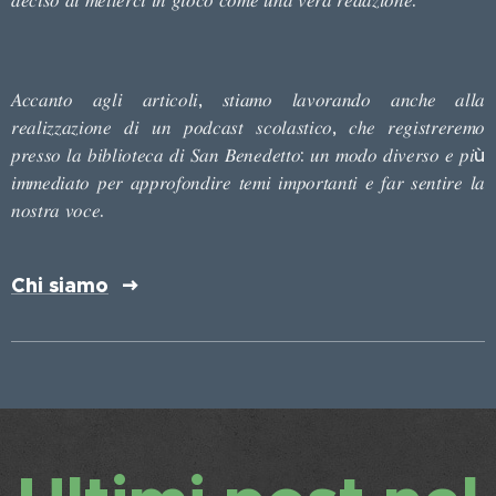
𝑑𝑒𝑐𝑖𝑠𝑜 𝑑𝑖 𝑚𝑒𝑡𝑡𝑒𝑟𝑐𝑖 𝑖𝑛 𝑔𝑖𝑜𝑐𝑜 𝑐𝑜𝑚𝑒 𝑢𝑛𝑎 𝑣𝑒𝑟𝑎 𝑟𝑒𝑑𝑎𝑧𝑖𝑜𝑛𝑒.
𝐴𝑐𝑐𝑎𝑛𝑡𝑜 𝑎𝑔𝑙𝑖 𝑎𝑟𝑡𝑖𝑐𝑜𝑙𝑖, 𝑠𝑡𝑖𝑎𝑚𝑜 𝑙𝑎𝑣𝑜𝑟𝑎𝑛𝑑𝑜 𝑎𝑛𝑐ℎ𝑒 𝑎𝑙𝑙𝑎
𝑟𝑒𝑎𝑙𝑖𝑧𝑧𝑎𝑧𝑖𝑜𝑛𝑒 𝑑𝑖 𝑢𝑛 𝑝𝑜𝑑𝑐𝑎𝑠𝑡 𝑠𝑐𝑜𝑙𝑎𝑠𝑡𝑖𝑐𝑜, 𝑐ℎ𝑒 𝑟𝑒𝑔𝑖𝑠𝑡𝑟𝑒𝑟𝑒𝑚𝑜
𝑝𝑟𝑒𝑠𝑠𝑜 𝑙𝑎 𝑏𝑖𝑏𝑙𝑖𝑜𝑡𝑒𝑐𝑎 𝑑𝑖 𝑆𝑎𝑛 𝐵𝑒𝑛𝑒𝑑𝑒𝑡𝑡𝑜: 𝑢𝑛 𝑚𝑜𝑑𝑜 𝑑𝑖𝑣𝑒𝑟𝑠𝑜 𝑒 𝑝𝑖ù
𝑖𝑚𝑚𝑒𝑑𝑖𝑎𝑡𝑜 𝑝𝑒𝑟 𝑎𝑝𝑝𝑟𝑜𝑓𝑜𝑛𝑑𝑖𝑟𝑒 𝑡𝑒𝑚𝑖 𝑖𝑚𝑝𝑜𝑟𝑡𝑎𝑛𝑡𝑖 𝑒 𝑓𝑎𝑟 𝑠𝑒𝑛𝑡𝑖𝑟𝑒 𝑙𝑎
𝑛𝑜𝑠𝑡𝑟𝑎 𝑣𝑜𝑐𝑒.
Chi siamo