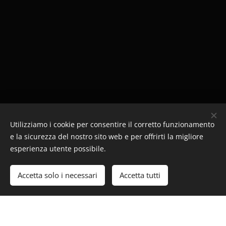
Utilizziamo i cookie per consentire il corretto funzionamento
e la sicurezza del nostro sito web e per offrirti la migliore
esperienza utente possibile.
Immagini fornite da I.S. "Strozzi" Palidano
Accetta solo i necessari
Accetta tutti
Creato con
Webnode
Cookies
Inizia
Crea il tuo sito web gratis!